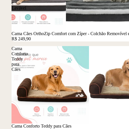
e
Lavável
Cama Cães OrthoZip Comfort com Zíper - Colchão Removível 
R$ 249,90
Cama
Conforto
Teddy
para
Cães
Promoção
Cama Conforto Teddy para Cães