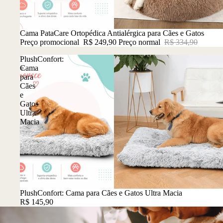
Promoção
Cama PataCare Ortopédica Antialérgica para Cães e Gatos
Preço promocional
R$ 249,90
Preço normal
R$ 334,90
PlushConfort:
Cama
para
Cães
e
Gatos
Ultra
Macia
Promoção
PlushConfort: Cama para Cães e Gatos Ultra Macia
R$ 145,90