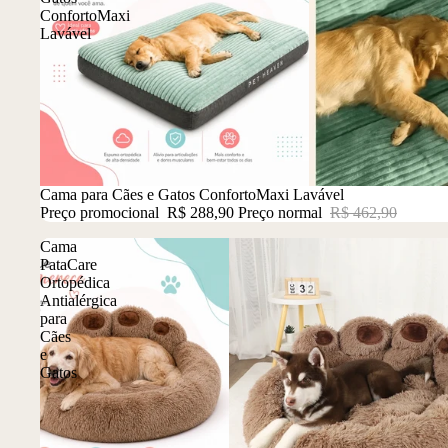
ConfortoMaxi
Lavável
Promoção
Cama para Cães e Gatos ConfortoMaxi Lavável
Preço promocional
R$ 288,90
Preço normal
R$ 462,90
Cama
PataCare
Ortopédica
Antialérgica
para
Cães
e
Gatos