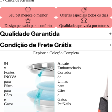
1 - Caixa de Arranhar
Seu pet merece o melhor
Ofertas especiais todos os dias
Design pensado para conforto
Qualidade aprovada por tutores
Qualidade Garantida
Condição de Frete Grátis
Explore a Coleção Completa
04
Alicate
x
Emborrachado
Fontes
Cortador
INOVA
de
para
Unhas
Filtro
para
para
Cães
Cães
e
e
Gatos
Gatos
PetNails