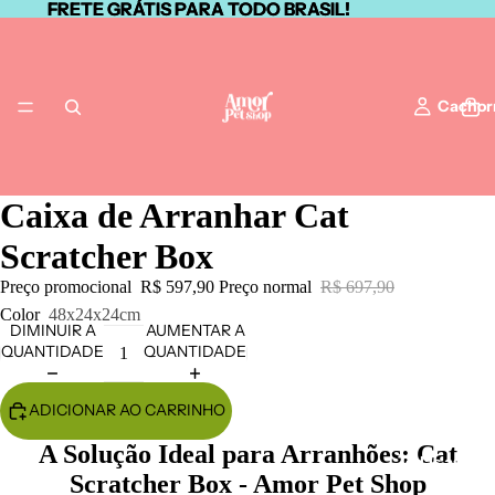
FRETE GRÁTIS PARA TODO BRASIL!
FRETE GRÁTIS PARA TODO BRASIL!
Cachor
Caixa de Arranhar Cat
Scratcher Box
Gato
Preço promocional
R$ 597,90
Preço normal
R$ 697,90
Color
48x24x24cm
DIMINUIR A
AUMENTAR A
QUANTIDADE
QUANTIDADE
ADICIONAR AO CARRINHO
A Solução Ideal para Arranhões: Cat
Todas as Cat
Scratcher Box - Amor Pet Shop