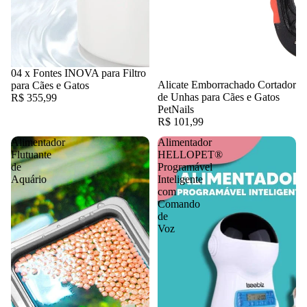
04 x Fontes INOVA para Filtro
Alicate Emborrachado Cortador
para Cães e Gatos
de Unhas para Cães e Gatos
R$ 355,99
PetNails
R$ 101,99
Alimentador
Alimentador
Flutuante
HELLOPET®
de
Programável
Aquário
Inteligente
com
Comando
de
Voz