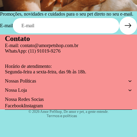
Promoções, novidades e cuidados para o seu pet direto no seu e-mail.
E-mail
Contato
E-mail:
contato@amorpetshop.com.br
WhatsApp: (11) 91019-9276
Política de reembolso
Horário de atendimento:
Política de privacidade
Segunda-feira a sexta-feira, das 9h às 18h.
Termos de serviço
Nossas Políticas
Política de frete
Nossa Loja
Aviso legal
Nossa Redes Socias
Informações de contato
Facebook
Instagram
© 2026
Amor PetShop
,
De amor e pet, a gente entende.
Termos e políticas