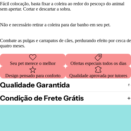
Fácil colocação, basta fixar a coleira ao redor do pescoço do animal
sem apertar. Cortar e descartar a sobra.
Não e necessário retirar a coleira para dar banho em seu pet.
Lançame
Combate as pulgas e carrapatos de cães, perdurando efeito por cerca de
quatro meses.
Seu pet merece o melhor
Ofertas especiais todos os dias
Design pensado para conforto
Qualidade aprovada por tutores
Qualidade Garantida
Mais Vend
Condição de Frete Grátis