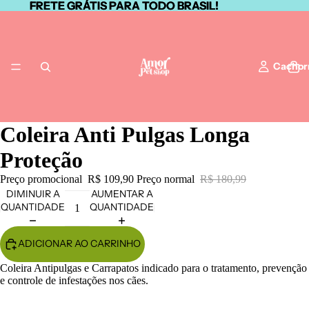
FRETE GRÁTIS PARA TODO BRASIL!
FRETE GRÁTIS PARA TODO BRASIL!
Cachor
Coleira Anti Pulgas Longa
Proteção
Gato
Preço promocional
R$ 109,90
Preço normal
R$ 180,99
DIMINUIR A
AUMENTAR A
QUANTIDADE
QUANTIDADE
ADICIONAR AO CARRINHO
Coleira Antipulgas e Carrapatos indicado para o tratamento, prevenção
e controle de infestações nos cães.
Todas as Cat