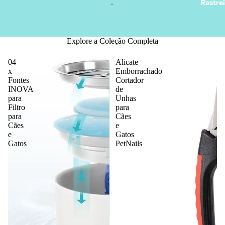
Rastre
Explore a Coleção Completa
04
Alicate
x
Emborrachado
Fontes
Cortador
Mais
INOVA
de
para
Unhas
Filtro
para
para
Cães
Cães
e
e
Gatos
Gatos
PetNails