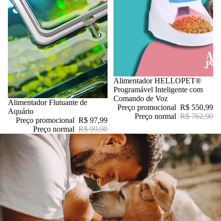
Promoção
Alimentador HELLOPET®
Programável Inteligente com
Comando de Voz
Promoção
Alimentador Flutuante de
Preço promocional
R$ 550,99
Aquário
Preço normal
R$ 762,90
Preço promocional
R$ 97,99
Preço normal
R$ 99,90